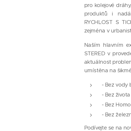
pro kolejové dráh
produktů i nadá
RYCHLOST S TICH
zejména v urbani
Naším hlavním ex
STERED v proveden
aktuálnost problem
umístěna na šikmé 
- Bez vody 
- Bez život
- Bez Homo 
- Bez železn
Podívejte se na n