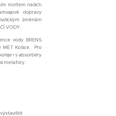
vním mottem našich
amvajové dopravy
imatickým změnám
NCÍ VODY.
etence vody BRENS
bě MET Košice. Pro
oleje i s absorbéry
si metafory:
 výstaviště