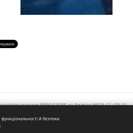
é stránky provozuje BRENS EUROPE, a.s. Barákova 148/28, CZ - 326 00
 zapsána v obchodním rejstříku vedeném Krajským obchodním soudem v
 obsahu těchto webových stránek je bez písemného souhlasu BRENS
 функціональності й безпеки
.
ie