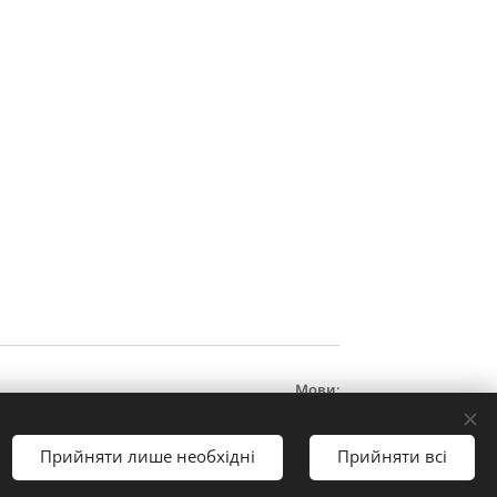
Мови
Čeština
Українська
Deutsch
English
Прийняти лише необхідні
Прийняти всі