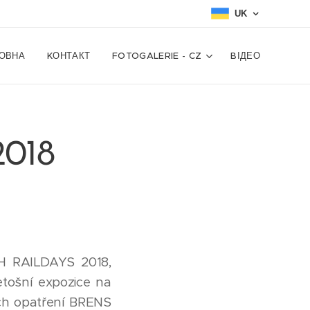
UK
ОВНА
KОНТАКТ
FOTOGALERIE - CZ
BІДЕО
018
ECH RAILDAYS 2018,
tošní expozice na
ých opatření BRENS