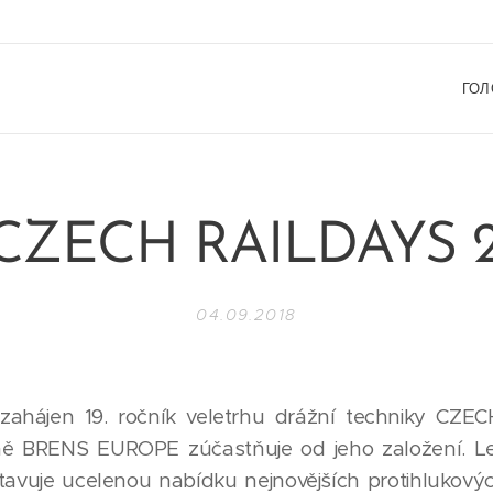
ГОЛ
-CZECH RAILDAYS 2
04.09.2018
 zahájen 19. ročník veletrhu drážní techniky CZ
čně BRENS EUROPE zúčastňuje od jeho založení. Le
tavuje ucelenou nabídku nejnovějších protihlukov