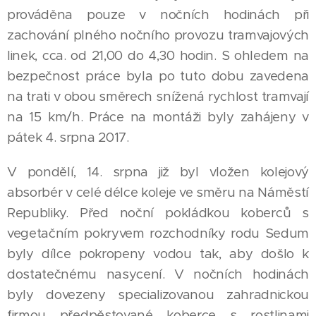
prováděna pouze v nočních hodinách při
zachování plného nočního provozu tramvajových
linek, cca. od 21,00 do 4,30 hodin. S ohledem na
bezpečnost práce byla po tuto dobu zavedena
na trati v obou směrech snížená rychlost tramvají
na 15 km/h. Práce na montáži byly zahájeny v
pátek 4. srpna 2017.
V pondělí, 14. srpna již byl vložen kolejový
absorbér v celé délce koleje ve směru na Náměstí
Republiky. Před noční pokládkou koberců s
vegetačním pokryvem rozchodníky rodu Sedum
byly dílce pokropeny vodou tak, aby došlo k
dostatečnému nasycení. V nočních hodinách
byly dovezeny specializovanou zahradnickou
firmou předpěstované koberce s rostlinami