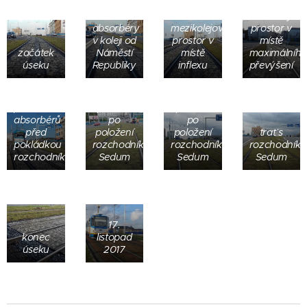
vnitřní
mezilehlý
absorbéry
mezikolejový
prostor v
v koleji od
prostor v
místě
začátek
Náměstí
místě
maximálního
úseku
Republiky
inflexu
převýšení
konečné
mezilehlý
mezilehlý
provedení
prostor
prostor
absorbérů
po
po
před
položení
položení
trať s
pokládkou
rozchodníků
rozchodníků
rozchodníky
rozchodníků
Sedum
Sedum
Sedum
17.
konec
listopad
úseku
2017