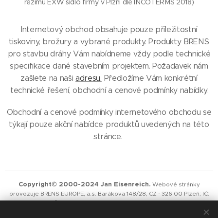
režimu EXW sídlo firmy v Plzni dle INCOTERMS 2018)
Internetový obchod obsahuje pouze příležitostní
tiskoviny, brožury a vybrané produkty. Produkty BRENS
pro stavbu dráhy Vám nabídneme vždy podle technické
specifikace dané stavebním projektem. Požadavek nám
zašlete na naši
adresu.
Předložíme Vám konkrétní
technické řešení, obchodní a cenové podmínky nabídky.
Obchodní a cenové podmínky internetového obchodu se
týkají pouze akční nabídce produktů uvedených na této
stránce.
Copyright© 2000-2024 Jan Eisenreich.
Webové stránky
provozuje BRENS EUROPE, a.s. Barákova 148/28, CZ - 326 00 Plzeň;
IČ:
25292277
; DIČ:CZ25292277;
společnost je zapsána v obchodním
rejstříku vedeném Krajským obchodním soudem v Plzni, oddíl B, vložka