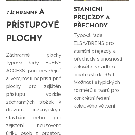
STANIČNÍ
A
ZÁCHRANNÉ
PŘEJEZDY A
PŘÍSTUPOVÉ
PŘECHODY
Typová řada
PLOCHY
ELSA/BRENS pro
staniční přejezdy a
Záchranné plochy
přechody s únosností
typové řady BRENS
kolového vozidla o
ACCESS jsou neveřejné
hmotnosti do 3,5 t.
a veřejnosti nepřístupné
Možnost atypických
plochy pro zajištění
rozměrů a tvarů pro
přístupu vozidel
konkrétní řešení
záchranných složek k
kolejového větvení.
drážním inženýrským
stavbám nebo pro
zajištění nouzového
úniku osob z prostoru