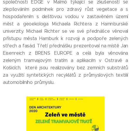
společnosti EDGE v Malmö týkající se zkušeností se
zlepšováním podmínek pro zdravý růst vegetace a s
hospodařením s dešťovou vodou v zastavěném území
měst a geoekologa Michaela Richtera z Hamnburské
univerzity. Michael Richter se ve své přednášce věnoval
přístupu města Hamburk k rozvoji a podpoře zelených
střech a fasád. Třetí přednášku prezentoval na místě Jan
Eisenreich z BRENS EUROPE a celá byla věnována
zeleným tramvajovým tratím a aplikacím v Ostravě a
Košicích, které jsou realizovány bez zemních substrátů
za využití syntetických recyklátů z průmyslových textilií
automobilního průmyslu.