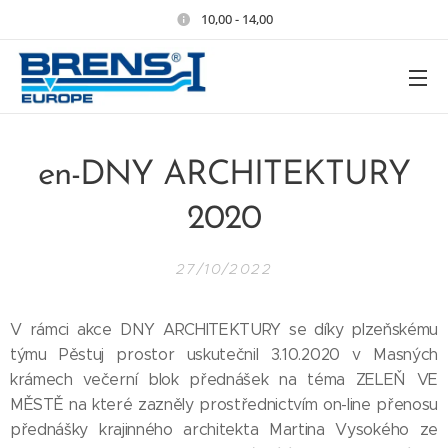
10,00 - 14,00
en-DNY ARCHITEKTURY
2020
27/10/2022
V rámci akce DNY ARCHITEKTURY se díky plzeňskému
týmu Pěstuj prostor uskutečnil 3.10.2020 v Masných
krámech večerní blok přednášek na téma ZELEŇ VE
MĚSTĚ na které zazněly prostřednictvím on-line přenosu
přednášky krajinného architekta Martina Vysokého ze