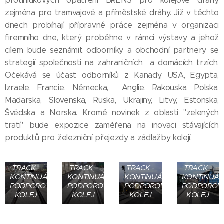
protihlukových opatření BRENS pro kolejové dráhy,
zejména pro tramvajové a příměstské dráhy. Již v těchto
dnech probíhají přípravné práce zejména v organizaci
firemního dne, který proběhne v rámci výstavy a jehož
cílem bude seznámit odborníky a obchodní partnery se
strategií společnosti na zahraničních a domácích trzích.
Očekává se účast odborníků z Kanady, USA, Egypta,
Izraele, Francie, Německa, Anglie, Rakouska, Polska,
Maďarska, Slovenska, Ruska, Ukrajiny, Litvy, Estonska,
Švédska a Norska. Kromě novinek z oblasti "zelených
tratí" bude expozice zaměřena na inovaci stávajících
produktů pro železniční přejezdy a zádlažby kolejí.
BRENS
BRENS
BRENS
BRENS
TRACK -
TRACK -
TRACK -
TRACK -
KONTINUÁLNĚ
KONTINUÁLNĚ
KONTINUÁLNĚ
KONTINUÁL
PODPOROVANÁ
PODPOROVANÁ
PODPOROVANÁ
PODPOROV
KOLEJ
KOLEJ
KOLEJ
KOLEJ