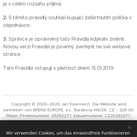
je v celém rozsahu přijímá;
2.
S těmito pravidly souhlasí kupující zaškrtnutím políčka v
objednávce;
3.
Správce je oprávněný tato Pravidla kdykoliv změnit.
Novou verzi Pravidel je povinný zveřejnit na své webové
stránce.
Tato Pravidla vstupují v platnost dnem 15.01.2019
Copyright © 2000–2026 Jan Eisenreich. Die Website wird
betrieben von BRENS EUROPE, a.s., Barákova 148/28, CZ – 326 00
Pilsen; Firmennummer: 25292277; Steuernummer: CZ25292277;
eingetragen im Handelsregister des Landeshandelsgerichts
Pilsen, Abteilung B, Einlage 1058. Die Veröffentlichung oder
Wir verwenden Cookies, um das einwandfreie Funktionieren
Verbreitung der Inhalte dieser Website ist ohne die schriftliche