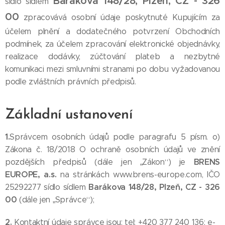
Barákova 148/28, Plzeň, CZ - 326
sídlo sídlem
00
zpracovává osobní údaje poskytnuté Kupujícím za
účelem plnění a dodatečného potvrzení Obchodních
podmínek, za účelem zpracování elektronické objednávky,
realizace dodávky, zúčtování plateb a nezbytné
komunikaci mezi smluvními stranami po dobu vyžadovanou
podle zvláštních právních předpisů.
Základní ustanovení
1.
Správcem osobních údajů podle paragrafu 5 písm. o)
Zákona č. 18/2018 O ochraně osobních údajů ve znění
BRENS
pozdějších předpisů (dále jen „Zákon“) je
EUROPE, a.s.
na stránkách www.brens-europe.com, IČO
Barákova 148/28, Plzeň, CZ - 326
25292277 sídlo sídlem
00
(dále jen „Správce“);
2.
Kontaktní údaje správce jsou: tel: +420 377 240 136; e-