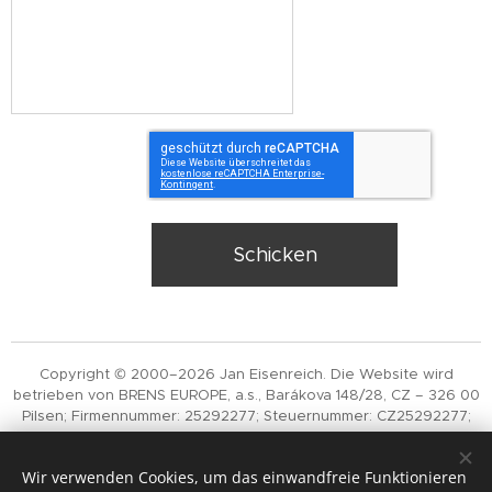
Schicken
Copyright © 2000–2026 Jan Eisenreich. Die Website wird
betrieben von BRENS EUROPE, a.s., Barákova 148/28, CZ – 326 00
Pilsen; Firmennummer: 25292277; Steuernummer: CZ25292277;
eingetragen im Handelsregister des Landeshandelsgerichts
Pilsen, Abteilung B, Einlage 1058. Die Veröffentlichung oder
Wir verwenden Cookies, um das einwandfreie Funktionieren
Verbreitung der Inhalte dieser Website ist ohne die schriftliche