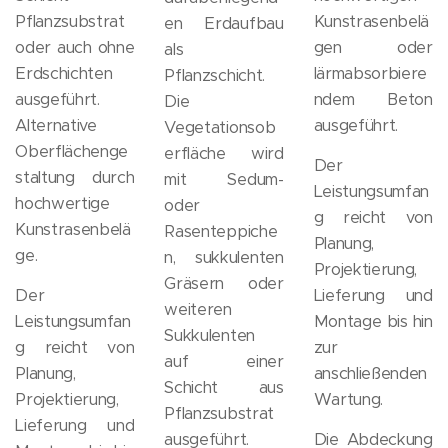
Pflanzsubstrat
Kunstrasenbelä
en Erdaufbau
oder auch ohne
gen oder
als
Erdschichten
lärmabsorbiere
Pflanzschicht.
ausgeführt.
ndem Beton
Die
Alternative
ausgeführt.
Vegetationsob
Oberflächenge
erfläche wird
Der
staltung durch
mit Sedum-
Leistungsumfan
hochwertige
oder
g reicht von
Kunstrasenbelä
Rasenteppiche
Planung,
ge.
n, sukkulenten
Projektierung,
Gräsern oder
Der
Lieferung und
weiteren
Leistungsumfan
Montage bis hin
Sukkulenten
g reicht von
zur
auf einer
Planung,
anschließenden
Schicht aus
Projektierung,
Wartung.
Pflanzsubstrat
Lieferung und
ausgeführt.
Die Abdeckung