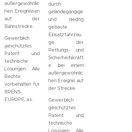
außergewöhnlic
durch
hen Ereignissen
geländegängige
auf der
und niedrig
Bahnstrecke.
gebaute
Einsatzfahrzeu
Gewerblich
ge der
geschütztes
Rettungs- und
Patent und
Sicherheitskräft
technische
e bei einem
Lösungen. Alle
außergewöhnlic
Rechte
hen Ereignis auf
vorbehalten für
der Strecke.
BRENS
EUROPE, a.s.
Gewerblich
geschütztes
Patent und
technische
Lösungen. Alle