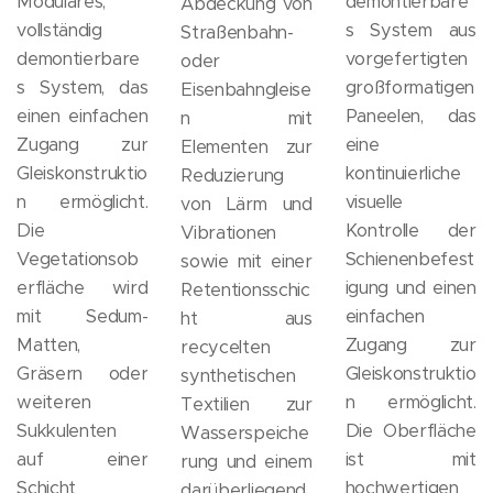
Modulares,
demontierbare
Abdeckung von
vollständig
s System aus
Straßenbahn-
demontierbare
vorgefertigten
oder
s System, das
großformatigen
Eisenbahngleise
einen einfachen
Paneelen, das
n mit
Zugang zur
eine
Elementen zur
Gleiskonstruktio
kontinuierliche
Reduzierung
n ermöglicht.
visuelle
von Lärm und
Die
Kontrolle der
Vibrationen
Vegetationsob
Schienenbefest
sowie mit einer
erfläche wird
igung und einen
Retentionsschic
mit Sedum-
einfachen
ht aus
Matten,
Zugang zur
recycelten
Gräsern oder
Gleiskonstruktio
synthetischen
weiteren
n ermöglicht.
Textilien zur
Sukkulenten
Die Oberfläche
Wasserspeiche
auf einer
ist mit
rung und einem
Schicht
hochwertigen
darüberliegend