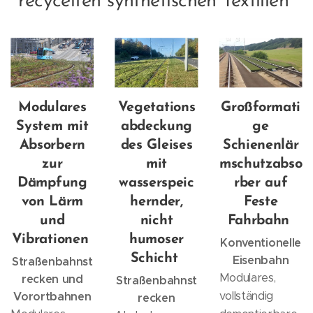
recycelten synthetischen Textilien
Modulares
Vegetations
Großformati
System mit
abdeckung
ge
Absorbern
des Gleises
Schienenlär
zur
mit
mschutzabso
Dämpfung
wasserspeic
rber auf
von Lärm
hernder,
Feste
und
nicht
Fahrbahn
Vibrationen
humoser
Konventionelle
Schicht
Eisenbahn
Straßenbahnst
Modulares,
recken und
Straßenbahnst
vollständig
Vorortbahnen
recken