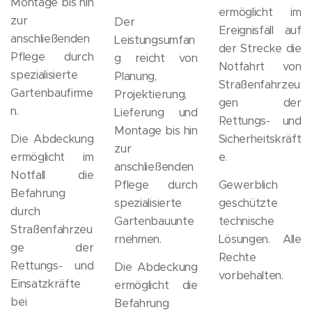
Montage bis hin
ermöglicht im
zur
Der
Ereignisfall auf
anschließenden
Leistungsumfan
der Strecke die
Pflege durch
g reicht von
Notfahrt von
spezialisierte
Planung,
Straßenfahrzeu
Gartenbaufirme
Projektierung,
gen der
n.
Lieferung und
Rettungs- und
Montage bis hin
Die Abdeckung
Sicherheitskräft
zur
ermöglicht im
e.
anschließenden
Notfall die
Pflege durch
Gewerblich
Befahrung
spezialisierte
geschützte
durch
Gartenbauunte
technische
Straßenfahrzeu
rnehmen.
Lösungen. Alle
ge der
Rechte
Rettungs- und
Die Abdeckung
vorbehalten.
Einsatzkräfte
ermöglicht die
bei
Befahrung