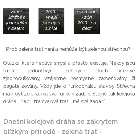
vedle
rozchodníky
absorbér
silnice po
- září
hluku s
zimní
2019 -
rozchodníky
údržbě s
vnější
- září
jednoletým
plochy u
2019 - po
náletem
silnice
dešti
Proč zelená trať není a nemůže být zelenou střechou?
Otázka, která nedává smysl a přesto existuje. Někdy jsou
funkce jednotlivých zelených ploch účelově
zjednodušovány, vzájemně nesmyslně zaměňovány či
bagatelizovány. Vždy jde o funkcionalitu stavby. Střecha
má-li být zelená, má svá funkční zadání. Stejně tak kolejová
dráha - např. tramvajová trať - má svá zadání.
Dnešní kolejová dráha se zákrytem
blízkým přírodě - zelená trať -