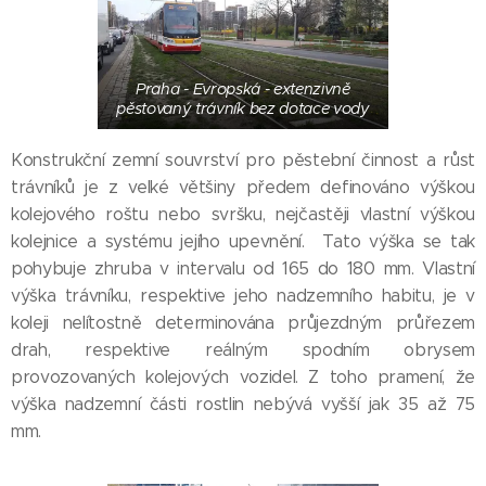
Praha - Evropská - extenzivně
pěstovaný trávník bez dotace vody
Konstrukční zemní souvrství pro pěstební činnost a růst
trávníků je z velké většiny předem definováno výškou
kolejového roštu nebo svršku, nejčastěji vlastní výškou
kolejnice a systému jejího upevnění. Tato výška se tak
pohybuje zhruba v intervalu od 165 do 180 mm. Vlastní
výška trávníku, respektive jeho nadzemního habitu, je v
koleji nelítostně determinována průjezdným průřezem
drah, respektive reálným spodním obrysem
provozovaných kolejových vozidel. Z toho pramení, že
výška nadzemní části rostlin nebývá vyšší jak 35 až 75
mm.