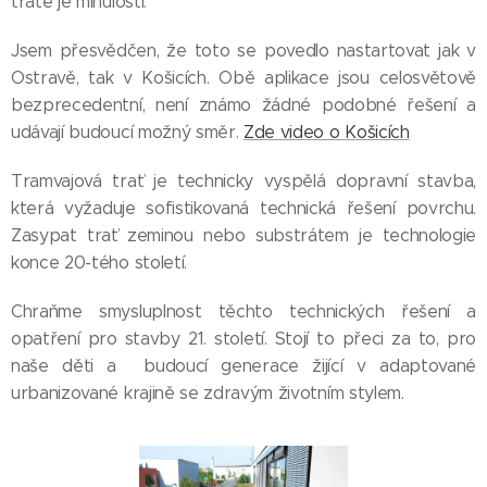
tratě je minulostí.
Jsem přesvědčen, že toto se povedlo nastartovat jak v
Ostravě, tak v Košicích. Obě aplikace jsou celosvětově
bezprecedentní, není známo žádné podobné řešení a
udávají budoucí možný směr.
Zde video o Košicích
Tramvajová trať je technicky vyspělá dopravní stavba,
která vyžaduje sofistikovaná technická řešení povrchu.
Zasypat trať zeminou nebo substrátem je technologie
konce 20-tého století.
Chraňme smysluplnost těchto technických řešení a
opatření pro stavby 21. století. Stojí to přeci za to, pro
naše děti a budoucí generace žijící v adaptované
urbanizované krajině se zdravým životním stylem.