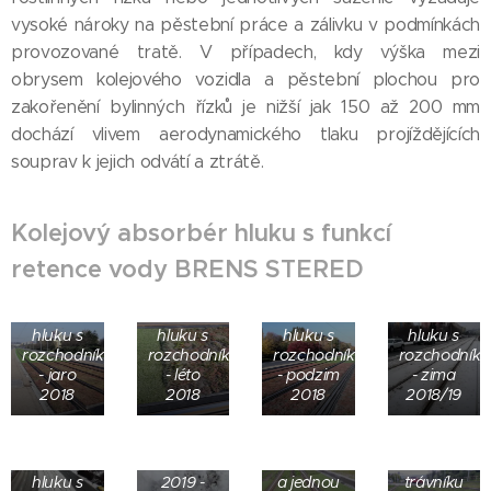
vysoké nároky na pěstební práce a zálivku v podmínkách
provozované tratě. V případech, kdy výška mezi
obrysem kolejového vozidla a pěstební plochou pro
zakořenění bylinných řízků je nižší jak 150 až 200 mm
dochází vlivem aerodynamického tlaku projíždějících
souprav k jejich odvátí a ztrátě.
Košice -
Kolejový
Kolejový absorbér hluku s funkcí
absorbér
retence vody BRENS STERED
hluku s
Košice -
Košice -
Košice -
Košice -
rozchodníky
Kolejový
Kolejový
Kolejový
Kolejový
- květen
Košice -
absorbér
absorbér
absorbér
absorbér
2019 -
Kolejový
hluku s
hluku s
hluku s
hluku s
nepochopitelné
absorbér
rozchodníky
rozchodníky
rozchodníky
rozchodníky
Košice -
- řidiči se
hluku s
- jaro
- léto
- podzim
- zima
Kolejový
nestrefí
rozchodníky
2018
2018
2018
2018/19
absorbér
na
- květen
Košice -
hluku s
křižovatce
2019 -
Kolejový
rozchodníky
na
rozhraní
Košice -
absorbér
- leden
vozovku
umělého
Kolejový
Košice -
hluku s
2019 -
a jednou
trávníku