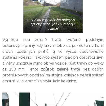
Výšku vegetačního pokryvu
fyzicky definuje GPK a obrys
vozidel
Výjimkou jsou zelené tratě tvořené podélnými
betonovými prahy, kdy travní koberec je založen v horní
úrovni podélných prahů, tj ve výšce upevňovacího
systému kolejnic. Takovýto systém pak při dostatku živin
a vláhy umožňuje mimo obrys vozidel růst travin do výšky
až 250 mm. Tento způsob zelené tratě bez dalších
protihlukových opatření na stojině kolejnice neřeší snížení
emisí hluku a vibrací ze styku kolo kolejnice.