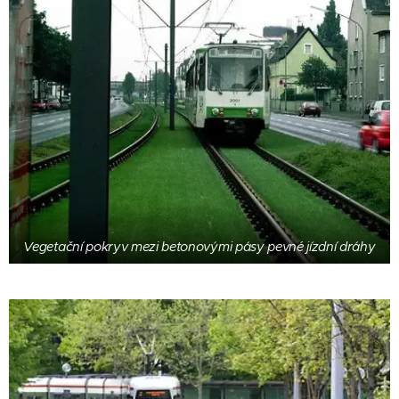
Vegetační pokryv mezi betonovými pásy pevné jízdní dráhy