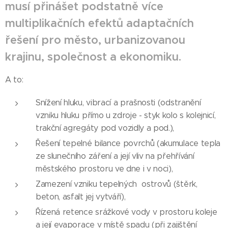
musí přinášet podstatně více
multiplikačních efektů adaptačních
řešení pro město, urbanizovanou
krajinu, společnost a ekonomiku.
A to:
Snížení hluku, vibrací a prašnosti (odstranění
vzniku hluku přímo u zdroje - styk kolo s kolejnicí,
trakční agregáty pod vozidly a pod.),
Řešení tepelné bilance povrchů (akumulace tepla
ze slunečního záření a její vliv na přehřívání
městského prostoru ve dne i v noci),
Zamezení vzniku tepelných ostrovů (štěrk,
beton, asfalt jej vytváří),
Řízená retence srážkové vody v prostoru koleje
a její evaporace v místě spadu (při zajištění