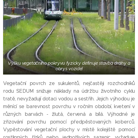
Výšku vegetačního pokryvu fyzicky definuje stavba dráhy a
obrys vozidel
Vegetační povrch ze sukulentů, nejčastěji rozchodníků
rodu SEDUM snižuje náklady na údržbu životního cyklu
tratě, nevyžadují dotaci vodou a sestřih. Jejich výhodou je
měnící se barevnost povrchu v ročním období, kvetení v
různých barvách - žlutá, červená a bílá. Výhodné je
zřizování povrchu pomocí předpěstovaných koberců.
Vypěstování vegetační plochy v místě kolejiště pomocí
rostlinných řízků nebo jednotlivých sazenic vyžaduje