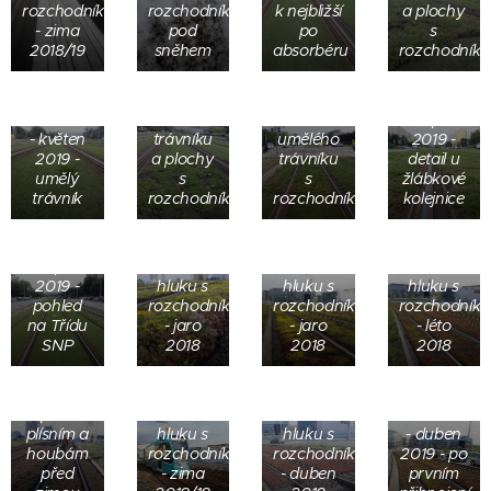
absorbér
Kolejový
rozchodníky
rozchodník
k nejbližší
a plochy
hluku s
absorbér
Košice -
- zima
pod
po
s
Košice -
rozchodníky
hluku s
Kolejový
2018/19
sněhem
absorbéru
rozchodníky
Kolejový
- květen
rozchodníky
absorbér
absorbér
2019 -
- srpen
hluku s
hluku s
rozhraní
2019 -
rozchodníky
rozchodníky
umělého
rozhraní
- srpen
- květen
trávníku
umělého
2019 -
2019 -
a plochy
trávníku
detail u
Košice -
umělý
s
s
žlábkové
Kolejový
trávník
rozchodníky
rozchodníky
kolejnice
absorbér
Ostrava-
hluku s
Ostrava-
Ostrava-
Ostrava-
Kolejový
rozchodníky
Kolejový
Kolejový
Kolejový
absorbér
- srpen
absorbér
absorbér
absorbér
hluku s
2019 -
hluku s
hluku s
hluku s
rozchodníky
pohled
rozchodníky
rozchodníky
rozchodníky
-
na Třídu
- jaro
- jaro
- léto
prosinec
Ostrava-
SNP
2018
2018
2018
2018 -
Kolejový
preventivní
Ostrava-
Ostrava-
absorbér
postřik
Kolejový
Kolejový
hluku s
proti
absorbér
absorbér
rozchodníky
plísním a
hluku s
hluku s
- duben
houbám
rozchodníky
rozchodníky
2019 - po
před
- zima
- duben
prvním