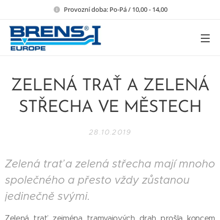
Provozní doba: Po-Pá / 10,00 - 14,00
ZELENÁ TRAŤ A ZELENÁ
STŘECHA VE MĚSTECH
28.10.2019
Zelená trať a zelená střecha mají mnoho
společného a přesto vždy zůstanou
jedinečně svými.
Zelená trať, zejména tramvajových drah prošla koncem