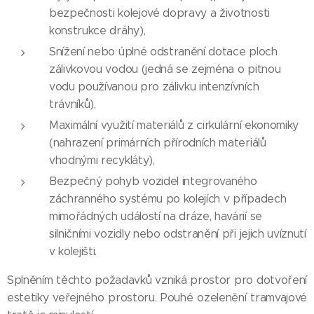
bezpečnosti kolejové dopravy a životnosti
konstrukce dráhy),
Snížení nebo úplné odstranění dotace ploch
zálivkovou vodou (jedná se zejména o pitnou
vodu používanou pro zálivku intenzívních
trávníků),
Maximální využití materiálů z cirkulární ekonomiky
(nahrazení primárních přírodních materiálů
vhodnými recykláty),
Bezpečný pohyb vozidel integrovaného
záchranného systému po kolejích v případech
mimořádných událostí na dráze, havárií se
silničními vozidly nebo odstranění při jejich uvíznutí
v kolejišti.
Splněním těchto požadavků vzniká prostor pro dotvoření
estetiky veřejného prostoru. Pouhé ozelenění tramvajové