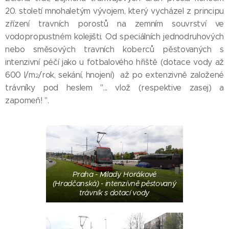
20. století mnohaletým vývojem, který vycházel z principu
zřízení travních porostů na zemním souvrství ve
vodopropustném kolejišti. Od speciálních jednodruhových
nebo směsových travních koberců pěstovaných s
intenzivní péčí jako u fotbalového hřiště (dotace vody až
600 l/m
/rok, sekání, hnojení) až po extenzivně založené
2
trávníky pod heslem "... vlož (respektive zasej) a
zapomeň! ".
Praha - Milady Horákové
(Hradčanská) - intenzívně pěstovaný
trávník s dotací vody