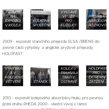
PRO PĚŠÍ
NA
POHLED
VÝSTAVĚ
NA
VYUŽIT
PŘESHRANIČ
EXPOZICI
KULATINY
PRO
NÁRODOPI
V KOLEJI
SPOLEČNOSTI
KUŽELKY
ROZHOVOR
VELKOPLOŠNÉ
2009 - exponát staničního přejezdu ELSA /BRENS do
PANELY
BRENS
ELSA/BRENS
BARRIER
pevné části výhybky a anglické pryžové přejezdy
PRO
-
HOLDFAST
STANIČNÍ
ZÁBRANA
PŘEJEZDY
PROTI
PRYŽOVÝ
VE
PŘECHÁZENÍ
PŘEJEZD
VÝHYBKÁCH
KOLEJÍ U
HOLDFAST
A V
TRAMVAJOVÝCH
PRO
KOLEJOVÉM
TRATÍ V
EXTRÉMNÍ
VĚTVENÍ
STÁNEK
OSTRAVĚ
ZATÍŽENÍ
2010 - exponát kolejového absorbéru hluku pro pevnou
KOLEJOVÝ
KOLEJOVÝ
ABSORBÉR
ABSORBÉR
jízdní dráhu RHEDA 2000 - vlastní vývoj v rámci
HLUKU
HLUKU