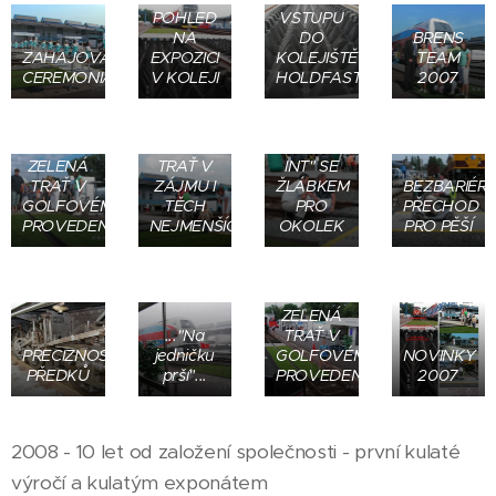
POHLED
VSTUPU
NA
DO
BRENS
ZAHAJOVACÍ
EXPOZICI
KOLEJIŠTĚ
TEAM
CEREMONIÁL
V KOLEJI
HOLDFAST
2007
PRYŽOVÉ
TVAROVKY
ZELENÁ
"DIPLA
ZELENÁ
TRAŤ V
INT" SE
TRAŤ V
ZÁJMU I
ŽLÁBKEM
BEZBARIÉR
GOLFOVÉM
TĚCH
PRO
PŘECHOD
PROVEDENÍ
NEJMENŠÍCH
OKOLEK
PRO PĚŠÍ
ZELENÁ
..."Na
TRAŤ V
PRECIZNOST
jedničku
GOLFOVÉM
NOVINKY
PŘEDKŮ
prší"...
PROVEDENÍ
2007
PRYŽOVÝ
2008 - 10 let od založení společnosti - první kulaté
POVRCH
PRO
výročí a kulatým exponátem
PŘECHODY