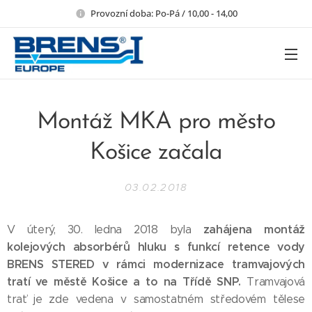
Provozní doba: Po-Pá / 10,00 - 14,00
Montáž MKA pro město
Košice začala
03.02.2018
zahájena montáž
V úterý, 30. ledna 2018 byla
kolejových absorbérů hluku s funkcí retence vody
BRENS STERED v rámci modernizace tramvajových
tratí ve městě Košice a to na Třídě SNP.
Tramvajová
trať je zde vedena v samostatném středovém tělese