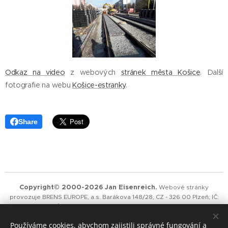
Odkaz na video
z webových
stránek města Košice
. Další
fotografie na webu
Košice-estranky
.
Share
Copyright© 2000-2026 Jan Eisenreich.
Webové stránky
provozuje BRENS EUROPE, a.s. Barákova 148/28, CZ - 326 00 Plzeň;
IČ:
25292277
; DIČ:CZ25292277;
společnost je zapsána v obchodním
rejstříku vedeném Krajským obchodním soudem v Plzni, oddíl B, vložka
Používáme cookies, abychom zajistili správné fungování a
105
8. Publikování nebo šíření obsahu těchto webových stránek je bez