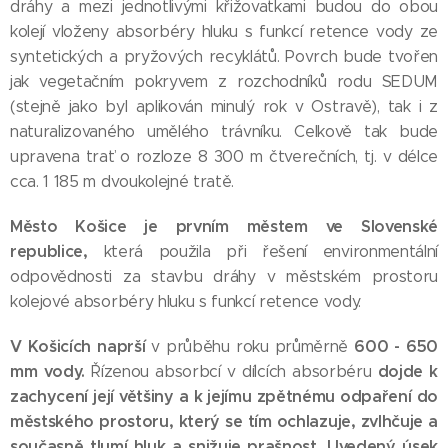
dráhy a mezi jednotlivými křižovatkami budou do obou
kolejí vloženy absorbéry hluku s funkcí retence vody ze
syntetických a pryžových recyklátů. Povrch bude tvořen
jak vegetačním pokryvem z rozchodníků rodu SEDUM
(stejně jako byl aplikován minulý rok v Ostravě), tak i z
naturalizovaného umělého trávníku. Celkově tak bude
upravena trať o rozloze 8 300 m čtverečních, tj. v délce
cca. 1 185 m dvoukolejné tratě.
Město Košice je prvním městem ve Slovenské
republice,
která použila při řešení environmentální
odpovědnosti za stavbu dráhy v městském prostoru
kolejové absorbéry hluku s funkcí retence vody.
V Košicích naprší
600 - 650
v průběhu roku průměrně
mm vody.
dojde k
Řízenou absorbcí v dílcích absorbéru
zachycení její většiny a k jejímu zpětnému odpaření do
městského prostoru, který se tím ochlazuje, zvlhčuje a
současně tlumí hluk a snižuje prašnost.
Uvedený úsek