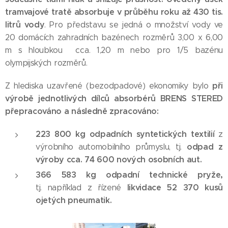
tramvajové tratě absorbuje v průběhu roku až 430 tis.
litrů vody
. Pro představu se jedná o množství vody ve
20 domácích zahradních bazénech rozměrů 3,00 x 6,00
m s hloubkou cca. 1,20 m nebo pro 1/5 bazénu
olympijských rozměrů.
při
Z hlediska uzavřené (bezodpadové) ekonomiky bylo
výrobě jednotlivých dílců absorbérů BRENS STERED
přepracováno a následně zpracováno:
223 800 kg odpadních syntetických textilií
z
odpad z
výrobního automobilního průmyslu, tj.
výroby cca. 74 600 nových osobních aut.
366 583 kg odpadní technické pryže,
likvidace 52 370 kusů
tj. například z řízené
ojetých pneumatik.